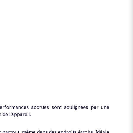
 performances accrues sont soulignées par une
 de l'appareil.
r partout, même dans des endroits étroits. Idéale