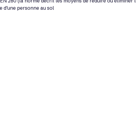
N 280 (la norme décrit les moyens de réduire ou éliminer les
e d’une personne au sol