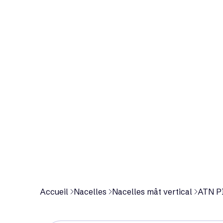
p
r
o
d
u
i
t
Accueil
Nacelles
Nacelles mât vertical
ATN PI