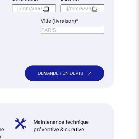
jj/mm/aaaa
jj/mm/aaaa
Ville (livraison)*
DEMANDER UN DEVIS
Maintenance technique
me
préventive & curative
s