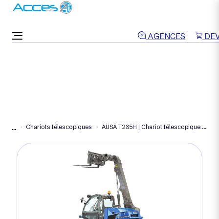
ON VOUS RAPPELLE
AGENCES
DEV
Chariots télescopiques
AUSA T235H | Chariot télescopique diesel 5 m
...