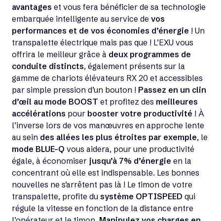
avantages
et vous fera bénéficier de sa technologie
embarquée intelligente au service de
vos
performances et de vos économies d’énergie
! Un
transpalette électrique mais pas que ! L’EXU vous
offrira le meilleur grâce à
deux programmes de
conduite distincts
, également présents sur la
gamme de chariots élévateurs RX 20 et accessibles
par simple pression d’un bouton !
Passez en un clin
d’œil au mode BOOST
et profitez des
meilleures
accélérations
pour
booster votre productivité
! À
l’inverse lors de vos manœuvres en approche lente
au sein
des allées les plus étroites par exemple
, le
mode BLUE-Q
vous aidera, pour une productivité
égale, à économiser
jusqu’à 7% d’énergie
en la
concentrant où elle est indispensable. Les bonnes
nouvelles ne s’arrêtent pas là ! Le timon de votre
transpalette, profite du
système OPTISPEED
qui
régule la vitesse en fonction de la distance entre
l’opérateur et le timon.
Manipulez vos charges en