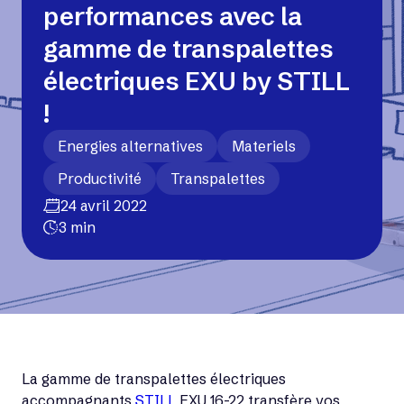
performances avec la
gamme de transpalettes
électriques EXU by STILL
!
Energies alternatives
Materiels
Productivité
Transpalettes
24 avril 2022
3 min
La gamme de transpalettes électriques
accompagnants
STILL
EXU 16-22 transfère vos