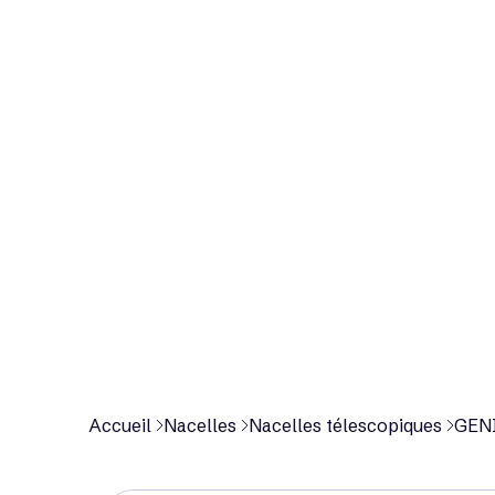
p
r
o
d
u
i
t
Accueil
Nacelles
Nacelles télescopiques
GENI