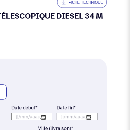
FICHE TECHNIQUE
 TÉLESCOPIQUE DIESEL 34 M
Date début*
Date fin*
jj/mm/aaaa
jj/mm/aaaa
Ville (livraison)*