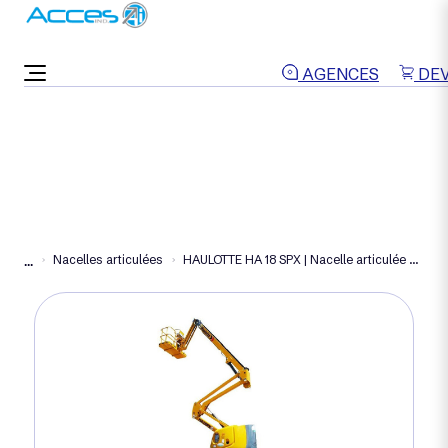
ON VOUS RAPPELLE
AGENCES
DEV
Nacelles articulées
HAULOTTE HA 18 SPX | Nacelle articulée diesel 17 m
...