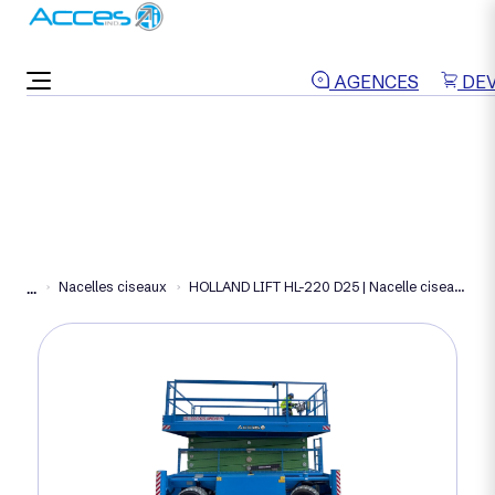
ON VOUS RAPPELLE
AGENCES
DEV
Nacelles ciseaux
HOLLAND LIFT HL-220 D25 | Nacelle ciseaux diesel 21m
...