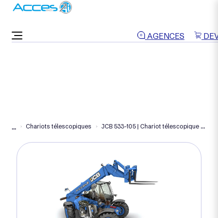
ON VOUS RAPPELLE
AGENCES
DEV
Chariots télescopiques
JCB 533-105 | Chariot télescopique diesel 11m
...