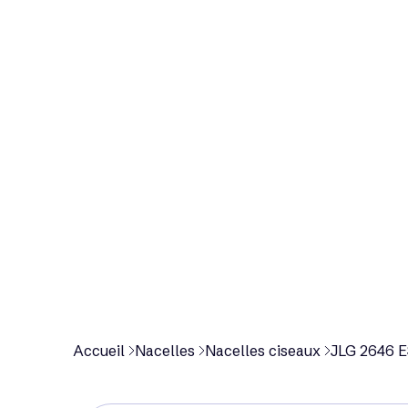
p
r
o
d
u
i
t
Accueil
Nacelles
Nacelles ciseaux
JLG 2646 ES