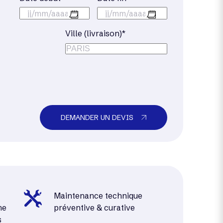
jj/mm/aaaa
jj/mm/aaaa
Ville (livraison)*
DEMANDER UN DEVIS
Maintenance technique
me
préventive & curative
s