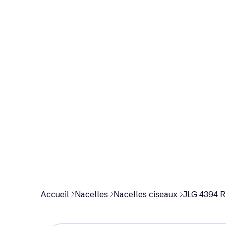
p
r
o
d
u
i
t
Accueil
Nacelles
Nacelles ciseaux
JLG 4394 RT