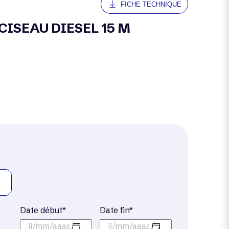
FICHE TECHNIQUE
 CISEAU DIESEL 15 M
Date début*
Date fin*
jj/mm/aaaa
jj/mm/aaaa