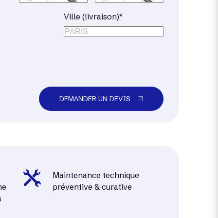
Ville (livraison)*
DEMANDER UN DEVIS
Maintenance technique
me
préventive & curative
s