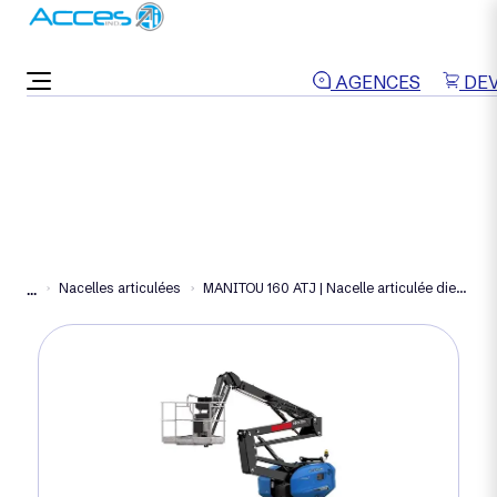
ON VOUS RAPPELLE
AGENCES
DEV
Nacelles articulées
MANITOU 160 ATJ | Nacelle articulée diesel 16 m
...