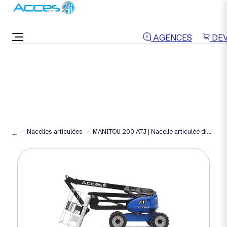
ON VOUS RAPPELLE
AGENCES
DEV
Nacelles articulées
MANITOU 200 ATJ | Nacelle articulée diesel 20 m
...