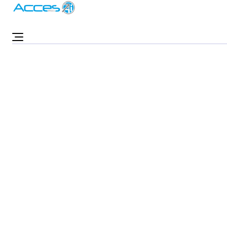
Accueil
Nacelles
Nacelles ciseaux
Nacelles ciseaux 18m
Nacelles ciseaux 18m
Pensée pour les travaux en hauteur nécessitant
espace et stabilité, la
nacelle ciseaux
18m
offre