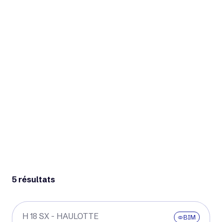
une large plateforme de travail permettant
d’intervenir sur de
grandes hauteurs
. Sa capacité
de charge élevée permet à plusieurs opérateurs
de prendre place au sein du panier. Grâce à
ses
motorisations diesel ou électrique
, elle s’i
...
Plaquettes commerciales
LIRE PLUS
5 résultats
H 18 SX - HAULOTTE
BIM