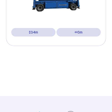
34m
3m