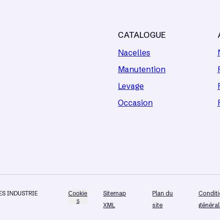
CATALOGUE
Nacelles
Manutention
Levage
Occasion
CES INDUSTRIE
Sitemap
Plan du
Condit
Cookie
s
XML
site
généra