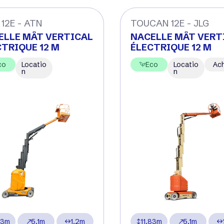
 12E - ATN
TOUCAN 12E - JLG
ELLE MÂT VERTICAL
NACELLE MÂT VERT
CTRIQUE 12 M
ÉLECTRIQUE 12 M
co
Locatio
Eco
Locatio
Ac
n
n
83m
5.1m
1.2m
11.83m
5.1m