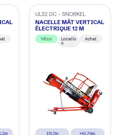
UL32 DC - SNORKEL
ICAL
NACELLE MÂT VERTICAL
ÉLECTRIQUE 12 M
hat
Eco
Locatio
Achat
n
1.2m
11.7m
0.74m