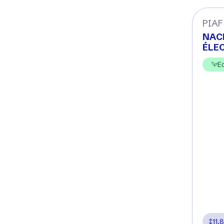
PIAF
NAC
ÉLE
E
11.