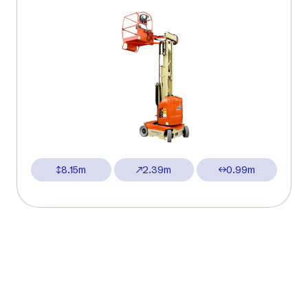
8.15m
2.39m
0.99m