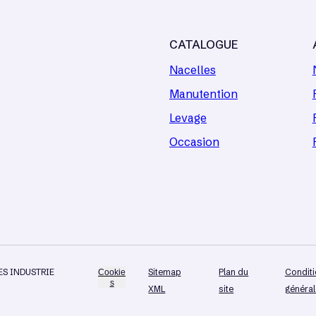
CATALOGUE
Nacelles
Manutention
Levage
Occasion
CES INDUSTRIE
Sitemap
Plan du
Condit
Cookie
s
XML
site
généra