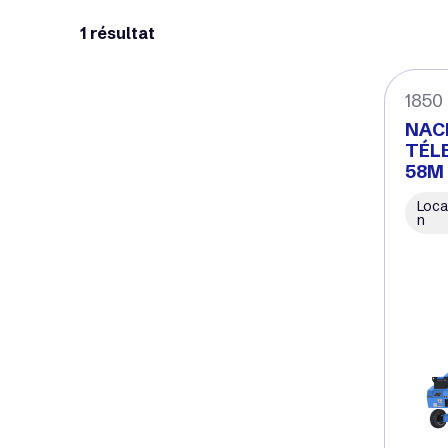
1 résultat
1850
NAC
TÉL
58M
Loca
n