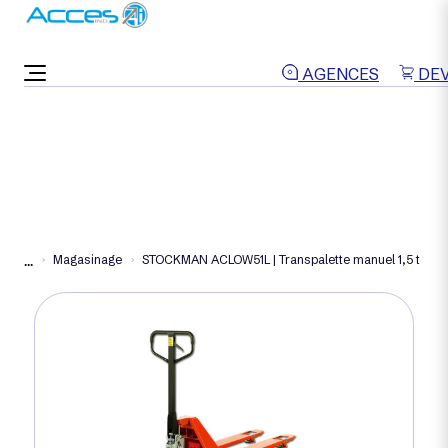
ON VOUS RAPPELLE
AGENCES
DEV
Magasinage
STOCKMAN ACLOW51L | Transpalette manuel 1,5 t
...