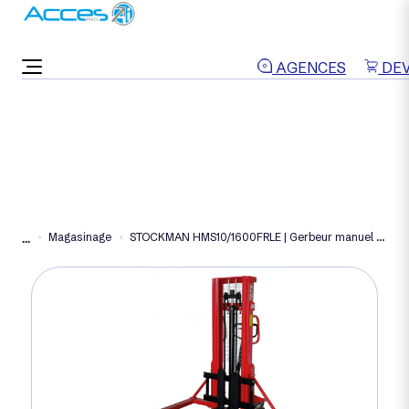
ON VOUS RAPPELLE
AGENCES
DEV
Magasinage
STOCKMAN HMS10/1600FRLE | Gerbeur manuel 90 kg
...