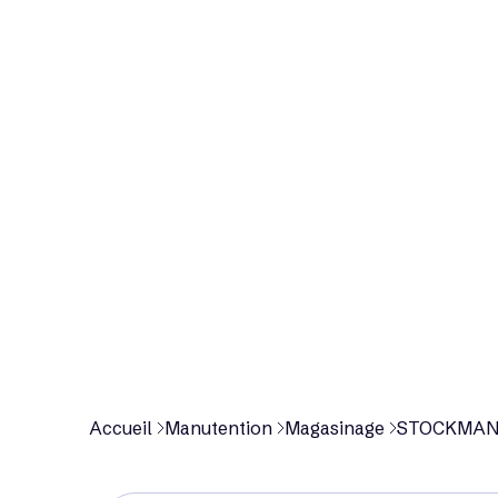
p
r
o
d
u
i
t
Accueil
Manutention
Magasinage
STOCKMAN H