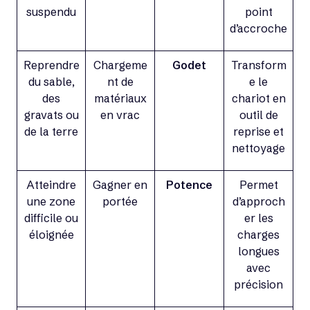
suspendu
point
d’accroche
Reprendre
Chargeme
Godet
Transform
du sable,
nt de
e le
des
matériaux
chariot en
gravats ou
en vrac
outil de
de la terre
reprise et
nettoyage
Atteindre
Gagner en
Potence
Permet
une zone
portée
d’approch
difficile ou
er les
éloignée
charges
longues
avec
précision