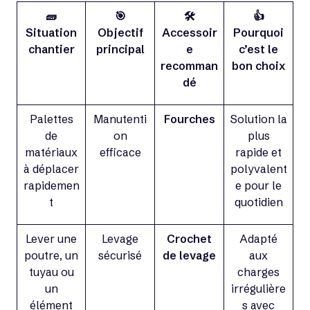
🧱
🎯
🛠️
👍
Situation
Objectif
Accessoir
Pourquoi
chantier
principal
e
c’est le
recomman
bon choix
dé
Palettes
Manutenti
Fourches
Solution la
de
on
plus
matériaux
efficace
rapide et
à déplacer
polyvalent
rapidemen
e pour le
t
quotidien
Lever une
Levage
Crochet
Adapté
poutre, un
sécurisé
de levage
aux
tuyau ou
charges
un
irrégulière
élément
s avec