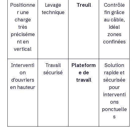
Positionne
Levage
Treuil
Contrôle
r une
technique
fin grâce
charge
au câble,
très
idéal
préciséme
zones
nt en
confinées
vertical
Interventi
Travail
Plateform
Solution
on
sécurisé
e de
rapide et
d’ouvriers
travail
sécurisée
en hauteur
pour
interventi
ons
ponctuelle
s