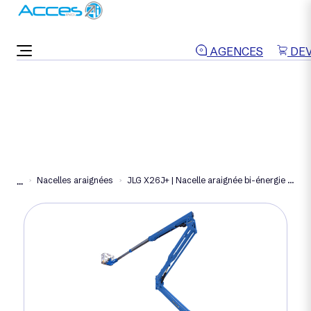
ON VOUS RAPPELLE
AGENCES
DEV
Nacelles araignées
JLG X26J+ | Nacelle araignée bi-énergie 26m
...