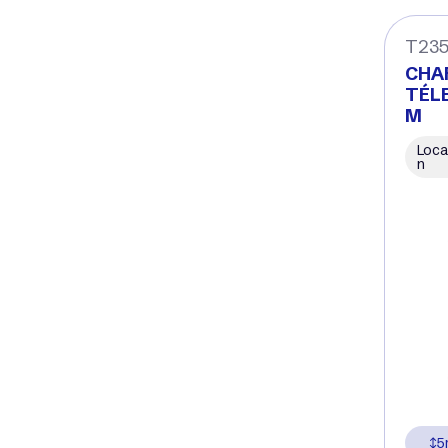
T235
CHA
TÉL
M
Loca
n
5