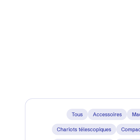
Bienvenu
Retrouvez les actualités qui vous concernent. 
bâtiment et de l'industrie, les bonnes pratiq
Tous
Accessoires
Ma
Chariots télescopiques
Compac