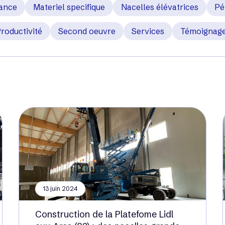
ance
Materiel specifique
Nacelles élévatrices
Pé
roductivité
Second oeuvre
Services
Témoignag
13 juin 2024
Construction de la Platefome Lidl