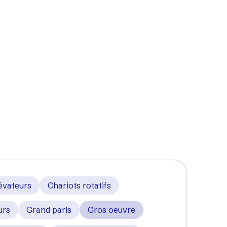
Industrie
réglementations en vigueur dans les secteurs du
ans oublier, nos études de cas et conseils sur
évateurs
Chariots rotatifs
urs
Grand paris
Gros oeuvre