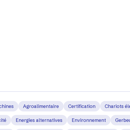
e sur le blog d'Acces 
Toutes les informations à saisir concernant les dernières 
ues en termes de sécurité, les écogestes, les innovations... S
l'ensemble des matériels d'élévation et de manutention.
chines
Agroalimentaire
Certification
Chariots él
ité
Energies alternatives
Environnement
Gerbe