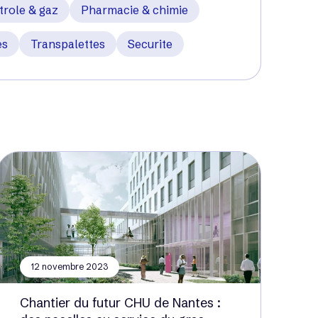
trole & gaz
Pharmacie & chimie
es
Transpalettes
Securite
12 novembre 2023
Chantier du futur CHU de Nantes :