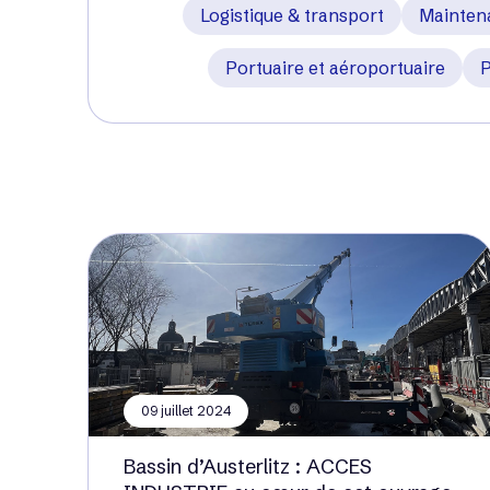
Logistique & transport
Mainten
Portuaire et aéroportuaire
P
09 juillet 2024
Bassin d’Austerlitz : ACCES